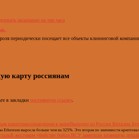
держать засыпание на три часа
ой..
нтроля периодически посещает все объекты клининговой компани
кую карту россиянам
ьте в закладки
постоянную ссылку
.
Выходец из России Виталик Бу
 Ethereum выросла больше чем на 325%. Это вторая по значимости криптовал
В жестоком убийстве бойца ВСУ заметили зловещую детал