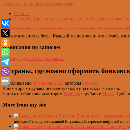
Перейти к основному содержимому
Главная
Sleep Medicine: использование соцсетей вечером может за
Заказывала уборку после ремонта, после проведенных работ не осталось ни един
Плохое качество работы. Каждый мастер знает, что служба ко
Навигация по записям
←
Предыдущая
Следующая
→
3 страны, где можно оформить банковс
Опубликовано
30 апреля, 2023
автором
Рамблер
В некоторых случаях неименную карту за несколько часов.
Запись опубликована автором
Рамблер
в рубрике
Места
. Добав
More from my site
последний год цена созданной Виталиком Бутериным цифровой монеты