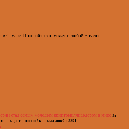
и в Самаре. Произойти это может в любой момент.
терин стал самым молодым криптомиллиардером в мире
За
юта в мире с рыночной капитализацией в 389 […]
ь