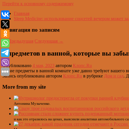
Перейти к основному содержимому
Главная
Sleep Medicine: использование соцсетей вечером может за
Навигация по записям
←
Предыдущая
Следующая
→
9 предметов в ванной, которые вы забы
Опубликовано
4 мая, 2023
автором
Клопс.Ru
Какие предметы в ванной комнате уже давно требуют вашего 
Запись опубликована автором
Клопс.Ru
в рубрике
Дом и сад
. 
More from my site
Антонина Музыченко.
и как это отразилось на ценах, выяснили аналитики автомобильного с