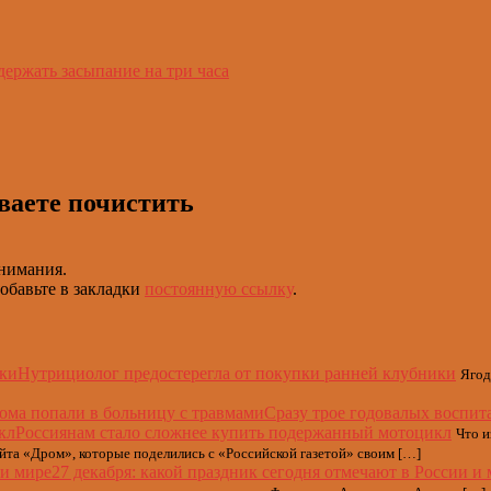
держать засыпание на три часа
ваете почистить
внимания.
Добавьте в закладки
постоянную ссылку
.
Нутрициолог предостерегла от покупки ранней клубники
Ягод
Сразу трое годовалых воспит
Россиянам стало сложнее купить подержанный мотоцикл
Что и
айта «Дром», которые поделились с «Российской газетой» своим […]
27 декабря: какой праздник сегодня отмечают в России и