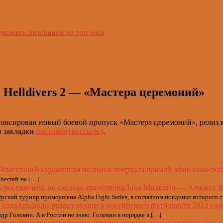
держать засыпание на три часа
 Helldivers 2 — «Мастера церемоний»
нонсирован новый боевой пропуск «Мастера церемоний», релиз к
 в закладки
постоянную ссылку
.
Вооруженная полиция прервала прямой эфир пожило
ecraft на […]
Даня Милохин — Аджмал Хан:
ский турнир промоушена Alpha Fight Series, в соглавном поединке которого
Аршавин назвал лучшего российского футболиста 2023 год
ндр Головин. А в России не знаю. Головин в порядке в […]