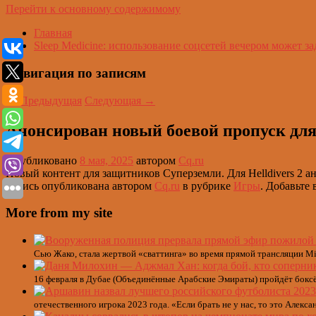
Перейти к основному содержимому
Главная
Sleep Medicine: использование соцсетей вечером может за
Навигация по записям
←
Предыдущая
Следующая
→
Анонсирован новый боевой пропуск для
Опубликовано
8 мая, 2025
автором
Cq.ru
Новый контент для защитников Суперземли. Для Helldivers 2 а
Запись опубликована автором
Cq.ru
в рубрике
Игры
. Добавьте
More from my site
Сью Жако, стала жертвой «сваттинга» во время прямой трансляции Min
16 февраля в Дубае (Объединённые Арабские Эмираты) пройдёт боксёр
отечественного игрока 2023 года. «Если брать не у нас, то это Алекса