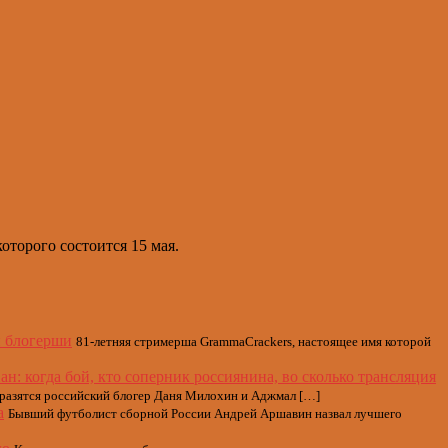
оторого состоится 15 мая.
й блогерши
81-летняя стримерша GrammaCrackers, настоящее имя которой
 когда бой, кто соперник россиянина, во сколько трансляция
 сразятся российский блогер Даня Милохин и Аджмал […]
а
Бывший футболист сборной России Андрей Аршавин назвал лучшего