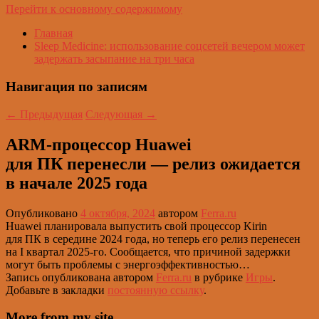
Перейти к основному содержимому
Главная
Sleep Medicine: использование соцсетей вечером может
задержать засыпание на три часа
Навигация по записям
←
Предыдущая
Следующая
→
ARM-процессор Huawei
для ПК перенесли — релиз ожидается
в начале 2025 года
Опубликовано
4 октября, 2024
автором
Ferra.ru
Huawei планировала выпустить свой процессор Kirin
для ПК в середине 2024 года, но теперь его релиз перенесен
на I квартал 2025-го. Сообщается, что причиной задержки
могут быть проблемы с энергоэффективностью…
Запись опубликована автором
Ferra.ru
в рубрике
Игры
.
Добавьте в закладки
постоянную ссылку
.
More from my site