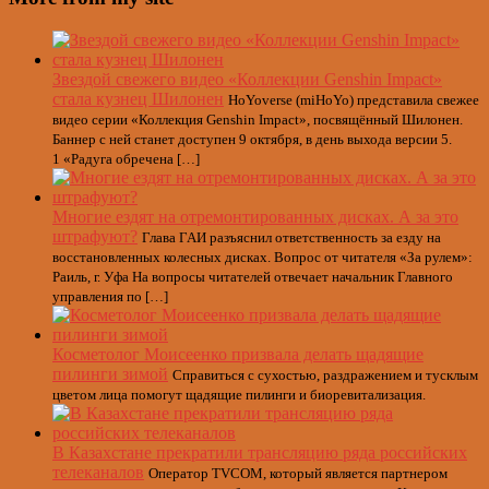
Звездой свежего видео «Коллекции Genshin Impact»
стала кузнец Шилонен
HoYoverse (miHoYo) представила свежее
видео серии «Коллекция Genshin Impact», посвящённый Шилонен.
Баннер с ней станет доступен 9 октября, в день выхода версии 5.
1 «Радуга обречена […]
Многие ездят на отремонтированных дисках. А за это
штрафуют?
Глава ГАИ разъяснил ответственность за езду на
восстановленных колесных дисках. Вопрос от читателя «За рулем»:
Раиль, г. Уфа На вопросы читателей отвечает начальник Главного
управления по […]
Косметолог Моисеенко призвала делать щадящие
пилинги зимой
Справиться с сухостью, раздражением и тусклым
цветом лица помогут щадящие пилинги и биоревитализация.
В Казахстане прекратили трансляцию ряда российских
телеканалов
Оператор TVCOM, который является партнером