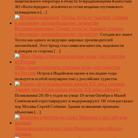
национального оператора в области телерадиовещания Казахстана
АО «Казтелерадио», исключил из сетки вещания спутникового
телевидения и […]
История компании Toyota: путь от ткацких станков
к мировому автомобильному лидерству
Сегодня все знают
Toyota как одного из ведущих мировых производителей
автомобилей. Этот бренд стал символом качества, надежности
и доверия со стороны […]
Шри-Ланка отменила платные визы для туристов
из России
Остров в Индийском океане в последние годы
пользуется особой популярностью у российских туристов.
Здания двух поликлиник начала ХХ века обновят
Поликлиники 20-30-х годов на улице 10-летия Октября и Малой
Семёновской отреставрируют и модернизируют. Об этом рассказал
мэр Москвы Сергей Собянин. Здания поликлиник признаны
объектами […]
Захарова ответила на слова Макрона о российских
активах