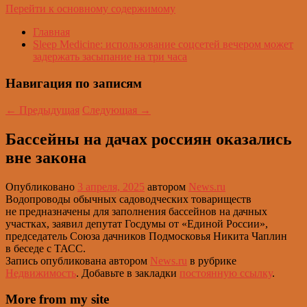
Перейти к основному содержимому
Главная
Sleep Medicine: использование соцсетей вечером может
задержать засыпание на три часа
Навигация по записям
←
Предыдущая
Следующая
→
Бассейны на дачах россиян оказались
вне закона
Опубликовано
3 апреля, 2025
автором
News.ru
Водопроводы обычных садоводческих товариществ
не предназначены для заполнения бассейнов на дачных
участках, заявил депутат Госдумы от «Единой России»,
председатель Союза дачников Подмосковья Никита Чаплин
в беседе с ТАСС.
Запись опубликована автором
News.ru
в рубрике
Недвижимость
. Добавьте в закладки
постоянную ссылку
.
More from my site