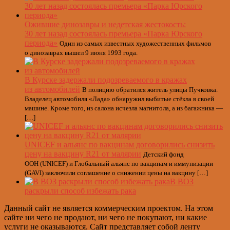
Ожившие динозавры и недетская жестокость:
30 лет назад состоялась премьера «Парка Юрского
периода»
Один из самых известных художественных фильмов
о динозаврах вышел 9 июня 1993 года.
В Курске задержали подозреваемого в кражах
из автомобилей
В полицию обратился житель улицы Пучковка.
Владелец автомобиля «Лада» обнаружил выбитые стёкла в своей
машине. Кроме того, из салона исчезла магнитола, а из багажника —
[…]
UNICEF и альянс по вакцинам договорились снизить
цену на вакцину R21 от малярии
Детский фонд
ООН (UNICEF) и Глобальный альянс по вакцинам и иммунизации
(GAVI) заключили соглашение о снижении цены на вакцину […]
В ВОЗ
раскрыли способ избежать рака
Данный сайт не является коммерческим проектом. На этом
сайте ни чего не продают, ни чего не покупают, ни какие
услуги не оказываются. Сайт представляет собой ленту