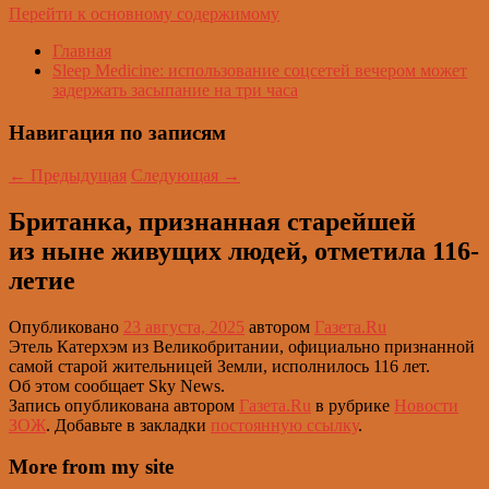
Перейти к основному содержимому
Главная
Sleep Medicine: использование соцсетей вечером может
задержать засыпание на три часа
Навигация по записям
←
Предыдущая
Следующая
→
Британка, признанная старейшей
из ныне живущих людей, отметила 116-
летие
Опубликовано
23 августа, 2025
автором
Газета.Ru
Этель Катерхэм из Великобритании, официально признанной
самой старой жительницей Земли, исполнилось 116 лет.
Об этом сообщает Sky News.
Запись опубликована автором
Газета.Ru
в рубрике
Новости
ЗОЖ
. Добавьте в закладки
постоянную ссылку
.
More from my site