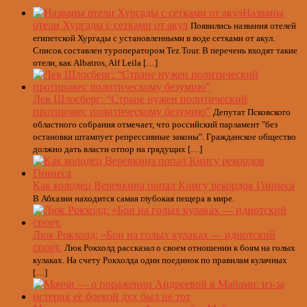
Названы
отели Хургады с сетками от акул
Появились названия отелей
египетской Хургады с установленными в воде сетками от акул.
Список составлен туроператором Tez Tour. В перечень входят такие
отели, как Albatros, Alf Leila […]
Лев Шлосберг: “Стране нужен политический
противовес политическому безумию”
Депутат Псковского
областного собрания отмечает, что российский парламент "без
остановки штампует репрессивные законы". Гражданское общество
должно дать власти отпор на грядущих […]
Как колодец Веревкина попал Книгу рекордов Гиннеса
В Абхазии находится самая глубокая пещера в мире.
Люк Рокхолд: «Бои на голых кулаках — идиотский
спорт.
Люк Рокхолд рассказал о своем отношении к боям на голых
кулаках. На счету Рокхолда один поединок по правилам кулачных
[…]