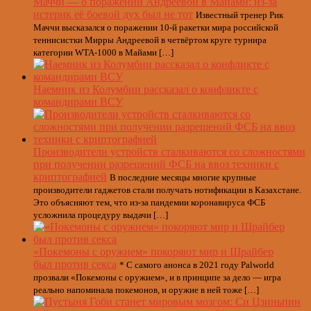
Маччи — о поражении Андреевой в Майами: из-за
истерик её боевой дух был не тот
Известный тренер Рик
Маччи высказался о поражении 10-й ракетки мира российской
теннисистки Мирры Андреевой в четвёртом круге турнира
категории WTA-1000 в Майами […]
Наемник из Колумбии рассказал о конфликте с
командирами ВСУ
Производители устройств сталкиваются со сложностями
при получении разрешений ФСБ на ввоз техники с
криптографией
В последние месяцы многие крупные
производители гаджетов стали получать нотификации в Казахстане.
Это объясняют тем, что из-за пандемии коронавируса ФСБ
усложнила процедуру выдачи […]
«Покемоны с оружием» покоряют мир и Шрайбер
был против секса
* С самого анонса в 2021 году Palworld
прозвали «Покемоны с оружием», и в принципе за дело — игра
реально напоминала покемонов, и оружие в ней тоже […]