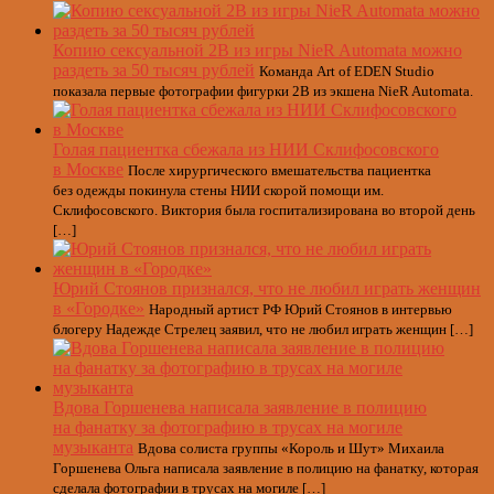
Копию сексуальной 2B из игры NieR Automata можно
раздеть за 50 тысяч рублей
Команда Art of EDEN Studio
показала первые фотографии фигурки 2B из экшена NieR Automata.
Голая пациентка сбежала из НИИ Склифосовского
в Москве
После хирургического вмешательства пациентка
без одежды покинула стены НИИ скорой помощи им.
Склифосовского. Виктория была госпитализирована во второй день
[…]
Юрий Стоянов признался, что не любил играть женщин
в «Городке»
Народный артист РФ Юрий Стоянов в интервью
блогеру Надежде Стрелец заявил, что не любил играть женщин […]
Вдова Горшенева написала заявление в полицию
на фанатку за фотографию в трусах на могиле
музыканта
Вдова солиста группы «Король и Шут» Михаила
Горшенева Ольга написала заявление в полицию на фанатку, которая
сделала фотографии в трусах на могиле […]