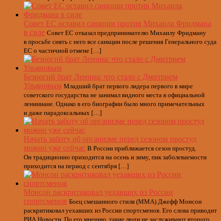
Совет ЕС оставил санкции против Михаила Фридмана
в силе
Совет ЕС отказал предпринимателю Михаилу Фридману
в просьбе снять с него все санкции после решения Генерального суда
ЕС о частичной отмене […]
Безногий брат Ленина: что стало с Дмитрием
Ульяновым
Младший брат первого лидера первого в мире
советского государства не занимал видного места в официальной
лениниане. Однако в его биографии было много примечательных
и даже парадоксальных […]
Начать заботу об организме перед сезоном простуд
можно уже сейчас
В России приближается сезон простуд.
Он традиционно приходится на осень и зиму, пик заболеваемости
приходится на период с сентября […]
Монсон раскритиковал уехавших из России
спортсменов
Боец смешанного стиля (ММА) Джефф Монсон
раскритиковал уехавших из России спортсменов. Его слова приводит
РИА Новости. По его мнению, такие люди не заслуживают второго