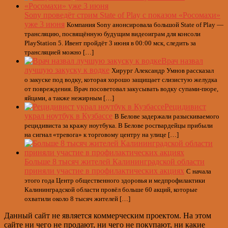
Sony проведёт стрим State of Play с показом «Росомахи»
уже 3 июня
Компания Sony анонсировала большой State of Play —
трансляцию, посвящённую будущим видеоиграм для консоли
PlayStation 5. Ивент пройдёт 3 июня в 00:00 мск, следить за
трансляцией можно […]
Врач назвал
лучшую закуску к водке
Хирург Александр Умнов рассказал
о закуске под водку, которая хорошо защищает слизистую желудка
от повреждения. Врач посоветовал закусывать водку супами-пюре,
яйцами, а также нежирным […]
Рецидивист
украл ноутбук в Кузбассе
В Белове задержали разыскиваемого
рецидивиста за кражу ноутбука. В Белове росгвардейцы прибыли
на сигнал «тревога» к торговому центру на улице […]
Больше 8 тысяч жителей Калининградской области
приняли участие в профилактических акциях
С начала
этого года Центр общественного здоровья и медпрофилактики
Калининградской области провёл больше 60 акций, которые
охватили около 8 тысяч жителей […]
Данный сайт не является коммерческим проектом. На этом
сайте ни чего не продают, ни чего не покупают, ни какие