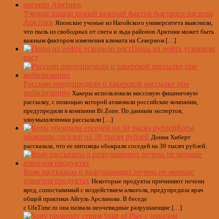
Ученые нашли новый важный фактор быстрого нагрева
Арктики
Японские ученые из Нагойского университета выяснили,
что пыль из свободных от снега и льда районов Арктики может быть
важным фактором изменения климата на Северном […]
Цены на нефть ускорили
рост
Россиян предупредили о хакерской рассылке про
мобилизацию
Хакеры использовали массовую фишинговую
рассылку, с помощью которой атаковали российские компании,
предупредили в компании Bi.Zone. По данным экспертов,
злоумышленники рассылали […]
Коты
обокрали соседей на 30 тысяч рублей
Донна Хиберт
рассказала, что ее питомцы обокрали соседей на 30 тысяч рублей.
Врач рассказала о разрушающих печень не меньше
алкоголя продуктах
Некоторые продукты причиняют печени
вред, сопоставимый с воздействием алкоголя, предупредила врач
общей практики Айгуль Арсланова. В беседе
с UfaTime.ru она назвала неочевидные разрушающие […]