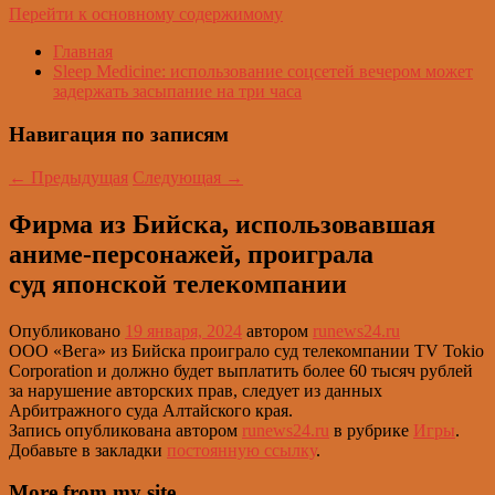
Перейти к основному содержимому
Главная
Sleep Medicine: использование соцсетей вечером может
задержать засыпание на три часа
Навигация по записям
←
Предыдущая
Следующая
→
Фирма из Бийска, использовавшая
аниме-персонажей, проиграла
суд японской телекомпании
Опубликовано
19 января, 2024
автором
runews24.ru
ООО «Вега» из Бийска проиграло суд телекомпании TV Tokio
Corporation и должно будет выплатить более 60 тысяч рублей
за нарушение авторских прав, следует из данных
Арбитражного суда Алтайского края.
Запись опубликована автором
runews24.ru
в рубрике
Игры
.
Добавьте в закладки
постоянную ссылку
.
More from my site