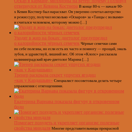
Оскар в кармане, миллионы на ветер: почему Голливуд
отвернулся от Кевина Костнера
В конце 80-х — начале 90-
х Кевин Костнер был нарасхват. Он уверенно сочетал актерство
и режиссуру, получил несколько «Оскаров» за «Танцы с волками»
и считался человеком, которому можно […]
Уходят в жир на боках: диетолог предупредил
о калорийности чёрных семечек
Чёрные семечки сами
по себе полезны, но если есть их часто и помногу — прощай, эмаль
зубов, и здравствуй, лишний вес. Об этом «Клопс» рассказала
калининградский врач-диетолог Марина […]
Тренер раскрыла секрет упругих ягодиц
«как у Кардашьян»
Специалист посоветовала делать четыре
упражнения с отягощениями.
Екатерина Варнава показала фигуру в откровенном
боди
Помогает похудеть и укрепляет организм: полезные
свойства миндаля
Многие представительницы прекрасной