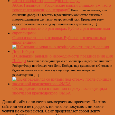
Аббас Галлямов: “Российские власти слишком уж часто
говорят откровенную неправду”
Политолог отмечает, что
снижение доверия к властям в российском обществе связано с
многочисленными случаями откровенной лжи. Примером тому
служит разогнанный съезд муниципальных депутатов […]
Стало известно о разговорах Рубио с разгневанными
европейцами
В Словакии заявили о необходимости празднования Дня
Победы
Бывший словацкий премьер-министр и лидер партии Smer
Роберт Фицо пообещал, что День Победы над фашизмом в Словакии
будет отмечен на соответствующем уровне, несмотря на
рекомендации […]
СК определился со взятым под стражу после суицида
экс-главой красноярского ФМБА
Данный сайт не является коммерческим проектом. На этом
сайте ни чего не продают, ни чего не покупают, ни какие
услуги не оказываются. Сайт представляет собой ленту