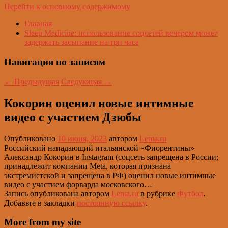
Перейти к основному содержимому
Главная
Sleep Medicine: использование соцсетей вечером может
задержать засыпание на три часа
Навигация по записям
←
Предыдущая
Следующая
→
Кокорин оценил новые интимные
видео с участием Дзюбы
Опубликовано
10 июня, 2023
автором
Lenta.ru
Российский нападающий итальянской «Фиорентины»
Александр Кокорин в Instagram (соцсеть запрещена в России;
принадлежит компании Meta, которая признана
экстремистской и запрещена в РФ) оценил новые интимные
видео с участием форварда московского…
Запись опубликована автором
Lenta.ru
в рубрике
Футбол
.
Добавьте в закладки
постоянную ссылку
.
More from my site