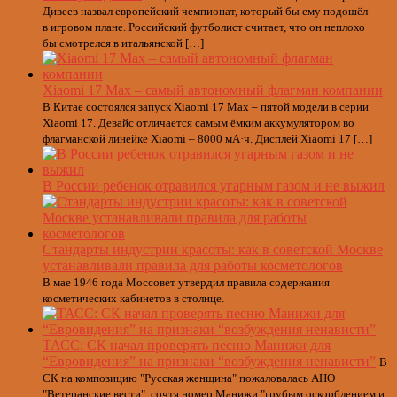
Дивеев назвал европейский чемпионат, который бы ему подошёл
в игровом плане. Российский футболист считает, что он неплохо
бы смотрелся в итальянской […]
Xiaomi 17 Max – самый автономный флагман компании
В Китае состоялся запуск Xiaomi 17 Max – пятой модели в серии
Xiaomi 17. Девайс отличается самым ёмким аккумулятором во
флагманской линейке Xiaomi – 8000 мА·ч. Дисплей Xiaomi 17 […]
В России ребенок отравился угарным газом и не выжил
Стандарты индустрии красоты: как в советской Москве
устанавливали правила для работы косметологов
В мае 1946 года Моссовет утвердил правила содержания
косметических кабинетов в столице.
ТАСС: СК начал проверять песню Манижи для
“Евровидения” на признаки “возбуждения ненависти”
В
СК на композицию "Русская женщина" пожаловалась АНО
"Ветеранские вести", сочтя номер Манижи "грубым оскорблением и