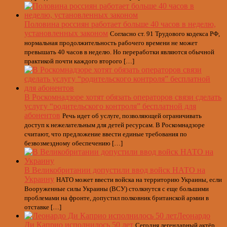
Половина россиян работает больше 40 часов в неделю,
установленных законом
Согласно ст. 91 Трудового кодекса РФ,
нормальная продолжительность рабочего времени не может
превышать 40 часов в неделю. Но переработки являются обычной
практикой почти каждого второго […]
В Роскомнадзоре хотят обязать операторов связи сделать
услугу “родительского контроля” бесплатной для
абонентов
Речь идет об услуге, позволяющей ограничивать
доступ к нежелательным для детей ресурсам. В Роскомнадзоре
считают, что предложение ввести единые требования по
безвозмездному обеспечению […]
В Великобритании допустили ввод войск НАТО на
Украину
НАТО может ввести войска на территорию Украины, если
Вооруженные силы Украины (ВСУ) столкнутся с еще большими
проблемами на фронте, допустил полковник британской армии в
отставке […]
Леонардо
Ди Каприо исполнилось 50 лет
Сегодня легендарный актёр