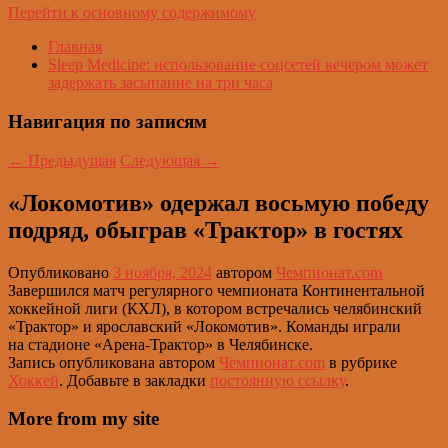
Перейти к основному содержимому
Главная
Sleep Medicine: использование соцсетей вечером может
задержать засыпание на три часа
Навигация по записям
←
Предыдущая
Следующая
→
«Локомотив» одержал восьмую победу
подряд, обыграв «Трактор» в гостях
Опубликовано
3 ноября, 2024
автором
Чемпионат.com
Завершился матч регулярного чемпионата Континентальной
хоккейной лиги (КХЛ), в котором встречались челябинский
«Трактор» и ярославский «Локомотив». Команды играли
на стадионе «Арена-Трактор» в Челябинске.
Запись опубликована автором
Чемпионат.com
в рубрике
Хоккей
. Добавьте в закладки
постоянную ссылку
.
More from my site