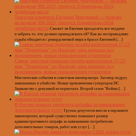
Трагедия пловчихи Евгении Чикуновой — болезнь
на водном ЧМ-2025, пропуск Олимпиады-2024,
четвёртые места
Сможет ли Евгения преодолеть все неудачи
и забрать то, что должно принадлежать ей? Как же несправедливо
судьба обходится с рекордсменкой мира в брассе Евгенией […]
Самые заметные новинки онлайн-кинотеатров 17-23
мая: “Пищеблок” по Иванову, пять женщин под
подозрением, новые приключения супергероя
Мистические события в советском пионерлагере. Заговор подруг,
замешанных в убийстве. Новые приключения супергероя DC.
Знакомство с девушкой из порночата. Второй сезон "Войны […]
В России решили увеличить штрафы за навязывание
дополнительных услуг
Группа депутатов внесла в парламент
законопроект, который существенно повышает размер
административного штрафа за навязывание потребителю
дополнительных товаров, работ или услуг […]