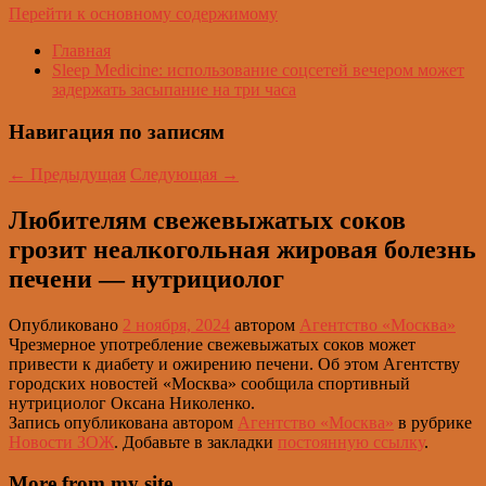
Перейти к основному содержимому
Главная
Sleep Medicine: использование соцсетей вечером может
задержать засыпание на три часа
Навигация по записям
←
Предыдущая
Следующая
→
Любителям свежевыжатых соков
грозит неалкогольная жировая болезнь
печени — нутрициолог
Опубликовано
2 ноября, 2024
автором
Агентство «Москва»
Чрезмерное употребление свежевыжатых соков может
привести к диабету и ожирению печени. Об этом Агентству
городских новостей «Москва» сообщила спортивный
нутрициолог Оксана Николенко.
Запись опубликована автором
Агентство «Москва»
в рубрике
Новости ЗОЖ
. Добавьте в закладки
постоянную ссылку
.
More from my site