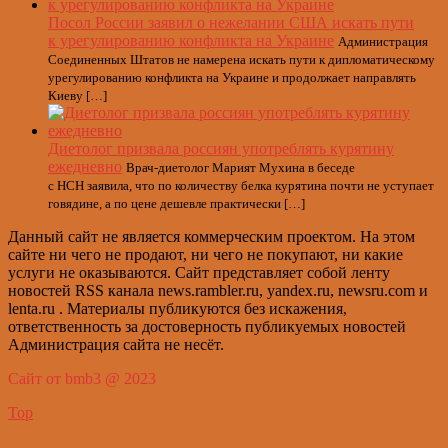
Посол России заявил о нежелании США искать пути
к урегулированию конфликта на Украине
Администрация
Соединенных Штатов не намерена искать пути к дипломатическому
урегулированию конфликта на Украине и продолжает направлять
Киеву […]
Диетолог призвала россиян употреблять курятину
ежедневно
Врач-диетолог Марият Мухина в беседе
с НСН заявила, что по количеству белка курятина почти не уступает
говядине, а по цене дешевле практически […]
Данный сайт не является коммерческим проектом. На этом
сайте ни чего не продают, ни чего не покупают, ни какие
услуги не оказываются. Сайт представляет собой ленту
новостей RSS канала news.rambler.ru, yandex.ru, newsru.com и
lenta.ru . Материалы публикуются без искажения,
ответственность за достоверность публикуемых новостей
Администрация сайта не несёт.
Сайт от bmb3 @ 2023
Top