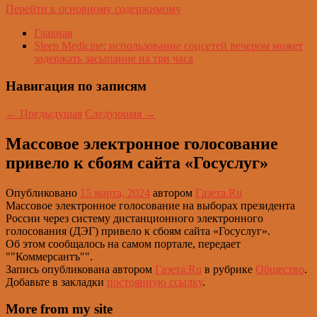
Перейти к основному содержимому
Главная
Sleep Medicine: использование соцсетей вечером может
задержать засыпание на три часа
Навигация по записям
←
Предыдущая
Следующая
→
Массовое электронное голосование
привело к сбоям сайта «Госуслуг»
Опубликовано
15 марта, 2024
автором
Газета.Ru
Массовое электронное голосование на выборах президента
России через систему дистанционного электронного
голосования (ДЭГ) привело к сбоям сайта «Госуслуг».
Об этом сообщалось на самом портале, передает
""Коммерсантъ"".
Запись опубликована автором
Газета.Ru
в рубрике
Общество
.
Добавьте в закладки
постоянную ссылку
.
More from my site