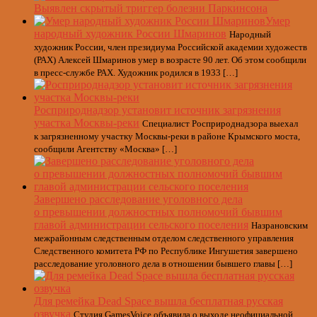
Выявлен скрытый триггер болезни Паркинсона
Умер
народный художник России Шмаринов
Народный
художник России, член президиума Российской академии художеств
(РАХ) Алексей Шмаринов умер в возрасте 90 лет. Об этом сообщили
в пресс-службе РАХ. Художник родился в 1933 […]
Росприроднадзор установит источник загрязнения
участка Москвы-реки
Специалист Росприроднадзора выехал
к загрязненному участку Москвы-реки в районе Крымского моста,
сообщили Агентству «Москва» […]
Завершено расследование уголовного дела
о превышении должностных полномочий бывшим
главой администрации сельского поселения
Назрановским
межрайонным следственным отделом следственного управления
Следственного комитета РФ по Республике Ингушетия завершено
расследование уголовного дела в отношении бывшего главы […]
Для ремейка Dead Space вышла бесплатная русская
озвучка
Студия GamesVoice объявила о выходе неофициальной