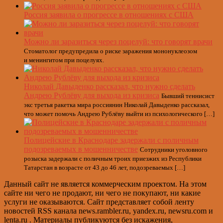
Россия заявила о прогрессе в отношениях с США
Можно ли заразиться через поцелуй: что говорят врачи
Стоматолог предупредила о риске заражения мононуклеозом
и менингитом при поцелуях.
Николай Давыденко рассказал, что нужно сделать
Андрею Рублёву для выхода из кризиса
Бывший теннисист
экс третья ракетка мира россиянин Николай Давыденко рассказал,
что может помочь Андрею Рублёву выйти из психологического […]
Полицейские в Краснодаре задержали с поличным
подозреваемых в мошенничестве
Сотрудники уголовного
розыска задержали с поличным троих приезжих из Республики
Татарстан в возрасте от 43 до 46 лет, подозреваемых […]
Данный сайт не является коммерческим проектом. На этом
сайте ни чего не продают, ни чего не покупают, ни какие
услуги не оказываются. Сайт представляет собой ленту
новостей RSS канала news.rambler.ru, yandex.ru, newsru.com и
lenta.ru . Материалы публикуются без искажения,