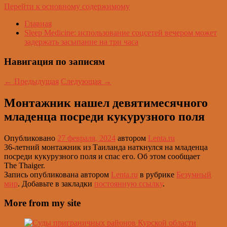
Перейти к основному содержимому
Главная
Sleep Medicine: использование соцсетей вечером может
задержать засыпание на три часа
Навигация по записям
←
Предыдущая
Следующая
→
Монтажник нашел девятимесячного
младенца посреди кукурузного поля
Опубликовано
27 февраля, 2024
автором
Lenta.ru
36-летний монтажник из Таиланда наткнулся на младенца
посреди кукурузного поля и спас его. Об этом сообщает
The Thaiger.
Запись опубликована автором
Lenta.ru
в рубрике
Безумный
мир
. Добавьте в закладки
постоянную ссылку
.
More from my site