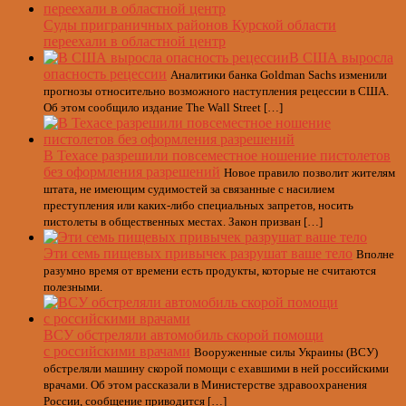
Суды приграничных районов Курской области
переехали в областной центр
В США выросла
опасность рецессии
Аналитики банка Goldman Sachs изменили
прогнозы относительно возможного наступления рецессии в США.
Об этом сообщило издание The Wall Street […]
В Техасе разрешили повсеместное ношение пистолетов
без оформления разрешений
Новое правило позволит жителям
штата, не имеющим судимостей за связанные с насилием
преступления или каких-либо специальных запретов, носить
пистолеты в общественных местах. Закон призван […]
Эти семь пищевых привычек разрушат ваше тело
Вполне
разумно время от времени есть продукты, которые не считаются
полезными.
ВСУ обстреляли автомобиль скорой помощи
с российскими врачами
Вооруженные силы Украины (ВСУ)
обстреляли машину скорой помощи с ехавшими в ней российскими
врачами. Об этом рассказали в Министерстве здравоохранения
России, сообщение приводится […]