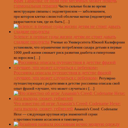
Врач Тарасова: от боли при месячных может помочь
гормональная терапия
Часто сильные боли во время
менструации связаны с эндометриозом — заболеванием,
при котором клетки слизистой оболочки матки (эндометрия)
разрастаются там, где их быть […]
Science: в первые годы жизни детям не стоит давать
сладкие продукты
Ученые из Университета Южной Калифорнии
установили, что ограничение потребления сахара детьми в первые
1000 дней жизни снижает риск развития диабета и гипертонии
во взрослом […]
Россиянка описала путешествия в детстве фразой
«лучшее, что может случиться с ребенком»
Регулярно
путешествующая с родителями в детстве россиянка описала свой
опыт фразой «лучшее, что может случиться с […]
Что известно об игре Assassin’s Creed: Codename Hexe:
дата выхода, сюжет, геймплей
Assassin's Creed: Codename
Hexe — следующая крупная игра знаменитой серии
о противостоянии ассасинов и тамплиеров.