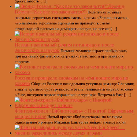
(деятельность […]
Леонид
Гозман: “Как все это закончится?”
Политик описывает
несколько вероятных сценариев смены режима в России, отмечая,
что наиболее вероятные сценарии не приведут к смене
авторитарной системы на демократическую, но все же […]
Назван правильный режим питания до и после
физических нагрузок
Питание человека играет особую роль
при активных физических нагрузках, в частности при занятиях
спортом.
Россияне проиграли словакам на чемпионате мира по
хоккею
Сборная России в понедельник уступила команде Словакии
в матче третьего тура группового этапа чемпионата мира по хоккею
в Риге, потерпев первое поражение на турнире. Встреча в Риге […]
Фэнтези-сериал «Библиотекарь» с Никитой Ефремовым
выйдет в июне
Новый проект «Библиотекарь» по мотивам
одноименного романа Михаила Елизарова выйдет в конце июня.