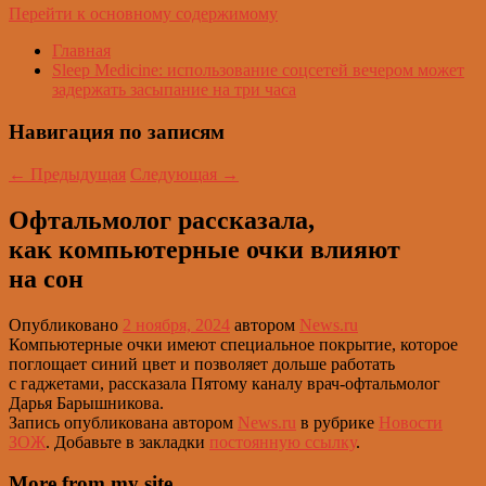
Перейти к основному содержимому
Главная
Sleep Medicine: использование соцсетей вечером может
задержать засыпание на три часа
Навигация по записям
←
Предыдущая
Следующая
→
Офтальмолог рассказала,
как компьютерные очки влияют
на сон
Опубликовано
2 ноября, 2024
автором
News.ru
Компьютерные очки имеют специальное покрытие, которое
поглощает синий цвет и позволяет дольше работать
с гаджетами, рассказала Пятому каналу врач-офтальмолог
Дарья Барышникова.
Запись опубликована автором
News.ru
в рубрике
Новости
ЗОЖ
. Добавьте в закладки
постоянную ссылку
.
More from my site