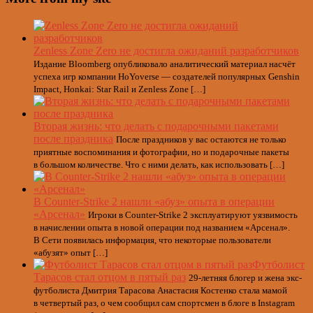
Zenless Zone Zero не достигла ожиданий разработчиков
Издание Bloomberg опубликовало аналитический материал насчёт
успеха игр компании HoYoverse — создателей популярных Genshin
Impact, Honkai: Star Rail и Zenless Zone […]
Вторая жизнь: что делать с подарочными пакетами
после праздника
После праздников у вас остаются не только
приятные воспоминания и фотографии, но и подарочные пакеты
в большом количестве. Что с ними делать, как использовать […]
В Counter-Strike 2 нашли «абуз» опыта в операции
«Арсенал»
Игроки в Counter-Strike 2 эксплуатируют уязвимость
в начислении опыта в новой операции под названием «Арсенал».
В Сети появилась информация, что некоторые пользователи
«абузят» опыт […]
Футболист
Тарасов стал отцом в пятый раз
29-летняя блогер и жена экс-
футболиста Дмитрия Тарасова Анастасия Костенко стала мамой
в четвертый раз, о чем сообщил сам спортсмен в блоге в Instagram