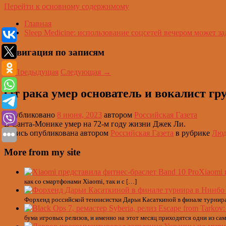
Перейти к основному содержимому
Главная
Sleep Medicine: использование соцсетей вечером может за
Навигация по записям
←
Предыдущая
Следующая
→
От рака умер основатель и вокалист г
Опубликовано
8 июня, 2023
автором
Российская Газета
В Санта-Монике умер на 72-м году жизни Джек Ли.
Запись опубликована автором
Российская Газета
в рубрике
Лю
More from my site
Xiaomi 
как со смартфонами Xiaomi, так и с […]
Форхенд российской теннисистки Дарьи Касаткиной в финале турнира 
бума игровых релизов, и именно на этот месяц приходятся одни из са