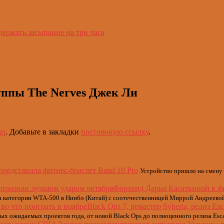
держать засыпание на три часа
руппы The Nerves Джек Ли
ди
. Добавьте в закладки
постоянную ссылку
.
представила фитнес-браслет Band 10 Pro
Устройство пришло на смену 
Форхенд Дарьи Касаткиной в ф
категории WTA-500 в Нинбо (Китай) с соотечественницей Миррой Андреевой (
Black Ops 7, ремастер Syberia, релиз Es
мых ожидаемых проектов года, от новой Black Ops до полноценного релиза Esc