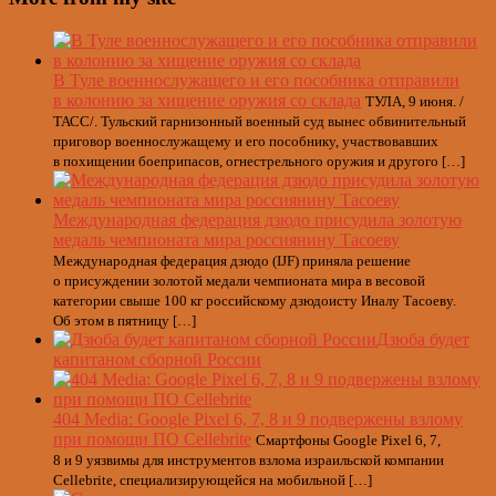
В Туле военнослужащего и его пособника отправили
в колонию за хищение оружия со склада
ТУЛА, 9 июня. /
ТАСС/. Тульский гарнизонный военный суд вынес обвинительный
приговор военнослужащему и его пособнику, участвовавших
в похищении боеприпасов, огнестрельного оружия и другого […]
Международная федерация дзюдо присудила золотую
медаль чемпионата мира россиянину Тасоеву
Международная федерация дзюдо (IJF) приняла решение
о присуждении золотой медали чемпионата мира в весовой
категории свыше 100 кг российскому дзюдоисту Иналу Тасоеву.
Об этом в пятницу […]
Дзюба будет
капитаном сборной России
404 Media: Google Pixel 6, 7, 8 и 9 подвержены взлому
при помощи ПО Cellebrite
Смартфоны Google Pixel 6, 7,
8 и 9 уязвимы для инструментов взлома израильской компании
Cellebrite, специализирующейся на мобильной […]