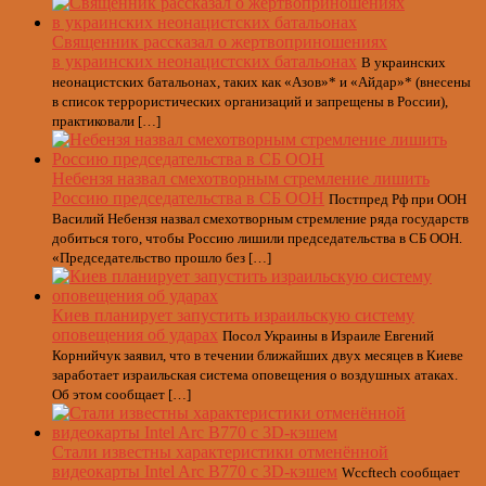
Священник рассказал о жертвоприношениях
в украинских неонацистских батальонах
В украинских
неонацистских батальонах, таких как «Азов»* и «Айдар»* (внесены
в список террористических организаций и запрещены в России),
практиковали […]
Небензя назвал смехотворным стремление лишить
Россию председательства в СБ ООН
Постпред Рф при ООН
Василий Небензя назвал смехотворным стремление ряда государств
добиться того, чтобы Россию лишили председательства в СБ ООН.
«Председательство прошло без […]
Киев планирует запустить израильскую систему
оповещения об ударах
Посол Украины в Израиле Евгений
Корнийчук заявил, что в течении ближайших двух месяцев в Киеве
заработает израильская система оповещения о воздушных атаках.
Об этом сообщает […]
Стали известны характеристики отменённой
видеокарты Intel Arc B770 с 3D-кэшем
Wccftech сообщает