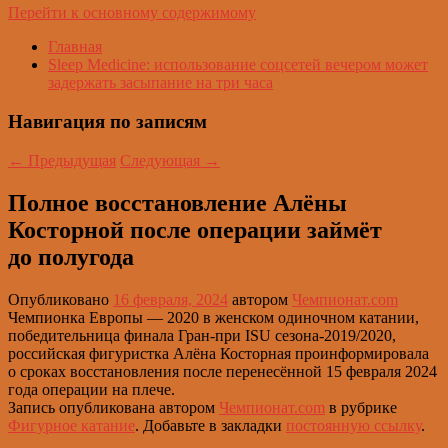
Перейти к основному содержимому
Главная
Sleep Medicine: использование соцсетей вечером может
задержать засыпание на три часа
Навигация по записям
←
Предыдущая
Следующая
→
Полное восстановление Алёны
Косторной после операции займёт
до полугода
Опубликовано
16 февраля, 2024
автором
Чемпионат.com
Чемпионка Европы — 2020 в женском одиночном катании,
победительница финала Гран-при ISU сезона-2019/2020,
российская фигуристка Алёна Косторная проинформировала
о сроках восстановления после перенесённой 15 февраля 2024
года операции на плече.
Запись опубликована автором
Чемпионат.com
в рубрике
Фигурное катание
. Добавьте в закладки
постоянную ссылку
.