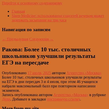
Перейти к основному содержимому
Главная
Sleep Medicine: использование соцсетей вечером может
задержать засыпание на три часа
Навигация по записям
←
Предыдущая
Следующая
→
Ракова: Более 10 тыс. столичных
школьников улучшили результаты
ЕГЭ на пересдаче
Опубликовано
17 июля, 2025
автором
Агентство «Москва»
Более 10 тыс. столичных школьников улучшили результаты
на ЕГЭ в дни пересдач 3 и 4 июля, при этом 46 учащихся
набрали максимальный балл при повторном написании
экзаменов.
Запись опубликована автором
Агентство «Москва»
в рубрике
Дети
. Добавьте в закладки
постоянную ссылку
.
More from my site