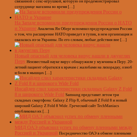
связанной с секс-игрушкой, которую он продемонстрировал
сотруднице магазина во время […]
На Западе вспомнили предупреждения России о НАТО
и Украине
Аналитик Ян Оберг вспомнил предупреждения России
о том, что расширение НАТО приведет в тупик, в нем организация и
оказалась из-за Украины. По его словам, любые действия вне […]
Новый опасный для человека вирус нашли в джунглях
Перу
Неизвестный науке вирус обнаружили у мужчины в Перу. 20-
летний пациент обратился к врачам с жалобами на лихорадку, озноб
и боли в мышцах […]
Инсайдер слил характеристики складных Galaxy Z Fold
8 и широкого Wide Fold
Samsung представит летом три
складных смартфона: Galaxy Z Flip 8, обычный Z Fold 8 и новый
широкий Galaxy Z Fold 8 Wide. Греческий сайт TechManiacs
опубликовал их […]
МИД ОАЭ объяснил успех по обмену пленными между
Россией и Украиной
Посредничество ОАЭ в обмене пленными