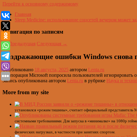
Перейти к основному содержимому
Главная
Sleep Medicine: использование соцсетей вечером может за
Навигация по записям
←
Предыдущая
Следующая
→
Раздражающие ошибки Windows снова 
Опубликовано
18 августа, 2025
автором
Lenta.ru
Корпорация Microsoft попросила пользователей игнорировать о
Запись опубликована автором
Lenta.ru
в рубрике
Наука и техни
More from my site
установился «режим тишины», считает официальный представитель М
системными требованиями. Для запуска в «минималке» на 1080p гейм
физических нагрузках, в частности при занятиях спортом.