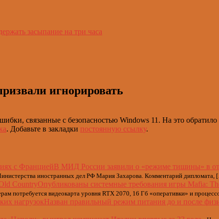
держать засыпание на три часа
призвали игнорировать
шибки, связанные с безопасностью Windows 11. На это обратило
ка
. Добавьте в закладки
постоянную ссылку
.
В МИД России заявили о «режиме тишины» в о
инистерства иностранных дел РФ Мария Захарова. Комментарий дипломата, 
Опубликованы системные требования игры Mafia: The
ерам потребуется видеокарта уровня RTX 2070, 16 Гб «оперативки» и процесс
Назван правильный режим питания до и после физ