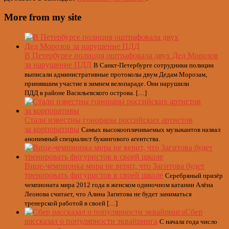
More from my site
В Петербурге полиция оштрафовала двух Дед Морозов
за нарушение ПДД
В Санкт-Петербурге сотрудники полиции
выписали административные протоколы двум Дедам Морозам,
принявшим участие в зимнем велопараде. Они нарушили
ПДД в районе Васильевского острова. […]
Стали известны гонорары российских артистов
за корпоративы
Самых высокооплачиваемых музыкантов назвал
анонимный специалист букингового агентства.
Вице-чемпионка мира не верит, что Загитова будет
тренировать фигуристов в своей школе
Серебряный призёр
чемпионата мира 2012 года в женском одиночном катании Алёна
Леонова считает, что Алина Загитова не будет заниматься
тренерской работой в своей […]
Сбер
рассказал о популярности эквайринга
С начала года число