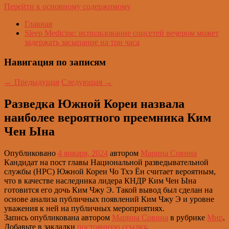
Перейти к основному содержимому
Главная
Sleep Medicine: использование соцсетей вечером может
задержать засыпание на три часа
Навигация по записям
←
Предыдущая
Следующая
→
Разведка Южной Кореи назвала
наиболее вероятного преемника Ким
Чен Ына
Опубликовано
4 января, 2024
автором
Марина Совина
Кандидат на пост главы Национальной разведывательной
службы (НРС) Южной Кореи Чо Тхэ Ён считает вероятным,
что в качестве наследника лидера КНДР Ким Чен Ына
готовится его дочь Ким Чжу Э. Такой вывод был сделан на
основе анализа публичных появлений Ким Чжу Э и уровне
уважения к ней на публичных мероприятиях.
Запись опубликована автором
Марина Совина
в рубрике
Мир
.
Добавьте в закладки
постоянную ссылку
.