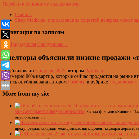
Перейти к основному содержимому
Главная
Sleep Medicine: использование соцсетей вечером может за
Навигация по записям
←
Предыдущая
Следующая
→
Риелторы объяснили низкие продажи «
Опубликовано
3 апреля, 2025
автором
Рамблер
Примерно 80% квартир, которые сейчас продаются на рынке вт
Запись опубликована автором
Рамблер
в рубрике
Недвижимост
More from my site
за «Сентиментальную ценность»
Звезда фильмов «Хищник: Пла
опубликовала […]
предупредила кандидат медицинских наук, доцент кафедры дерматов