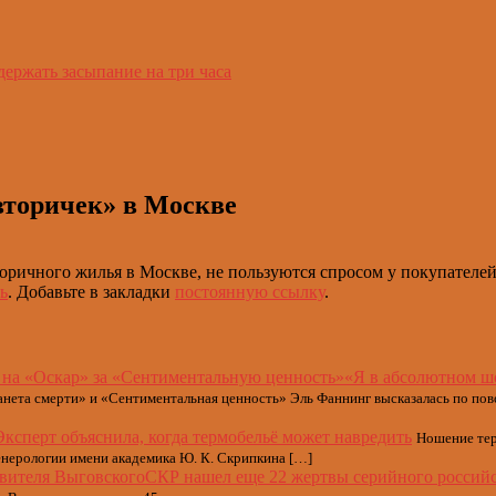
держать засыпание на три часа
вторичек» в Москве
оричного жилья в Москве, не пользуются спросом у покупателей
ь
. Добавьте в закладки
постоянную ссылку
.
«Я в абсолютном ш
нета смерти» и «Сентиментальная ценность» Эль Фаннинг высказалась по по
Эксперт объяснила, когда термобельё может навредить
Ношение тер
енерологии имени академика Ю. К. Скрипкина […]
СКР нашел еще 22 жертвы серийного российс