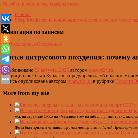
Перейти к основному содержимому
Главная
Sleep Medicine: использование соцсетей вечером может за
Навигация по записям
←
Предыдущая
Следующая
→
Риски цитрусового похудения: почему а
Опубликовано
22 августа, 2025
автором
runews24.ru
Нутрициолог Ольга Бурлакова предупредила об опасностях ап
Запись опубликована автором
runews24.ru
в рубрике
Новости 
More from my site
мск на странице Okko на «Чемпионате» начнётся прямая трансляция м
Жота был признан лучшим игроком месяца в английской Премьер-лиге 