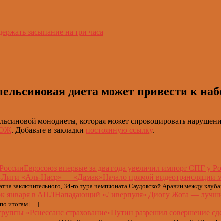
держать засыпание на три часа
пельсиновая диета может привести к наб
ельсиновой монодиеты, которая может спровоцировать нарушени
ЗОЖ
. Добавьте в закладки
постоянную ссылку
.
Евросоюз впервые за два года увеличил импорт СПГ у Р
Начало прямой видеотрансляции 
атча заключительного, 34-го тура чемпионата Саудовской Аравии между клуб
Нападающий «Ливерпуля» Диогу Жота — лучши
по итогам […]
Путин разрешил совершение сде