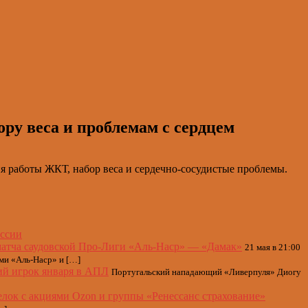
ору веса и проблемам с сердцем
я работы ЖКТ, набор веса и сердечно-сосудистые проблемы.
оссии
матча саудовской Про-Лиги «Аль-Наср» — «Дамак»
21 мая в 21:00
ами «Аль-Наср» и […]
й игрок января в АПЛ
Португальский нападающий «Ливерпуля» Диогу
лок с акциями Ozon и группы «Ренессанс страхование»