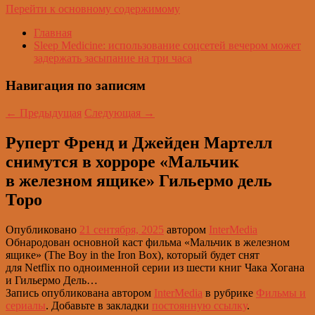
Перейти к основному содержимому
Главная
Sleep Medicine: использование соцсетей вечером может
задержать засыпание на три часа
Навигация по записям
←
Предыдущая
Следующая
→
Руперт Френд и Джейден Мартелл
снимутся в хорроре «Мальчик
в железном ящике» Гильермо дель
Торо
Опубликовано
21 сентября, 2025
автором
InterMedia
Обнародован основной каст фильма «Мальчик в железном
ящике» (The Boy in the Iron Box), который будет снят
для Netflix по одноименной серии из шести книг Чака Хогана
и Гильермо Дель…
Запись опубликована автором
InterMedia
в рубрике
Фильмы и
сериалы
. Добавьте в закладки
постоянную ссылку
.