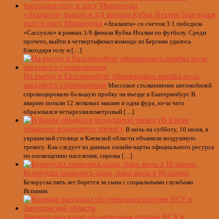
«Аталанта» вышла в 1/4 финала Кубка Италии благодаря
голу и пасу Миранчука
«Аталанта» со счетом 3:1 победила
«Сассуоло» в рамках 1/8 финала Кубка Италии по футболу. Среди
прочего, выйти в четвертьфинал команде из Бергамо удалось
благодаря голу и […]
На въезде в Екатеринбург образовалась пробка из-за
массового столкновения
Массовое столкновение автомобилей
спровоцировало большую пробку на въезде в Екатеринбург. В
аварию попали 12 легковых машин и одна фура, из-за чего
образовался четырехкилометровый […]
В Киеве
объявили воздушную тревогу
В ночь на субботу, 10 июня, в
украинской столице и Киевской области объявили воздушную
тревогу. Как следует из данных онлайн-карты официального ресурса
по оповещению населения, сирены […]
Белоруска лишились сына, пока жила в Испании
Белоруска пять лет борется за сына с социальными службами
Испании.
Военкор рассказал об очередном штурме ВСУ в