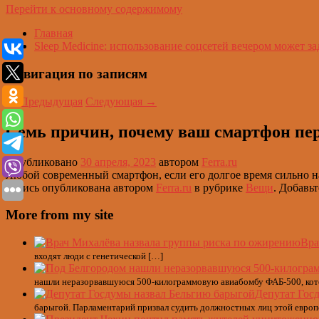
Перейти к основному содержимому
Главная
Sleep Medicine: использование соцсетей вечером может за
Навигация по записям
←
Предыдущая
Следующая
→
Семь причин, почему ваш смартфон пер
Опубликовано
30 апреля, 2023
автором
Ferra.ru
Любой современный смартфон, если его долгое время сильно на
Запись опубликована автором
Ferra.ru
в рубрике
Вещи
. Добавь
More from my site
Вра
входят люди с генетической […]
нашли неразорвавшуюся 500-килограммовую авиабомбу ФАБ-500, котор
Депутат Гос
барыгой. Парламентарий призвал судить должностных лиц этой европ