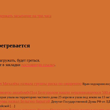
держать засыпание на три часа
егревается
гружать, будет греться.
те в закладки
постоянную ссылку
.
ч Михалёва назвала группы риска по ожирению
Врач-эндокринолог,
Под Белгородом нашли неразорвавшуюся 500-
ая упала на территорию частного дома 25 апреля и ушла под землю на 15 ме
думы назвал Бельгию барыгой
Депутат Государственной Думы РФ от ЛД
ейской […]