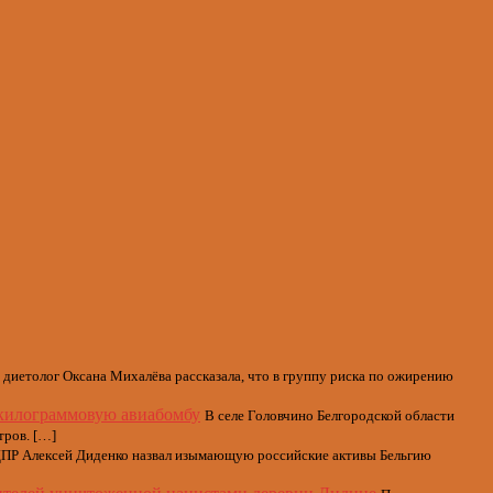
 диетолог Оксана Михалёва рассказала, что в группу риска по ожирению
килограммовую авиабомбу
В селе Головчино Белгородской области
тров. […]
ПР Алексей Диденко назвал изымающую российские активы Бельгию