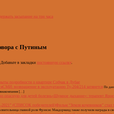
держать засыпание на три часа
овора с Путиным
. Добавьте в закладки
постоянную ссылку
.
рыты подробности о квартире Собчак в Дубае
СМИ: возвращение в эксплуатацию Ту-204/214 затянется
По дан
авиакомпания […]
«Шумное дыхание»: терапевт Ярцев
Фильм “Земля кочевников” стал
олнительница главной роли Фрэнсис Макдорманд также получили награды в св