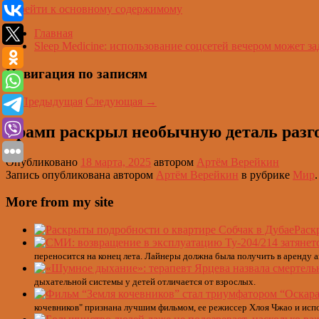
Перейти к основному содержимому
Главная
Sleep Medicine: использование соцсетей вечером может за
Навигация по записям
←
Предыдущая
Следующая
→
Трамп раскрыл необычную деталь разг
Опубликовано
18 марта, 2025
автором
Артём Верейкин
Запись опубликована автором
Артём Верейкин
в рубрике
Мир
More from my site
Раск
переносится на конец лета. Лайнеры должна была получить в аренду 
дыхательной системы у детей отличается от взрослых.
кочевников" признана лучшим фильмом, ее режиссер Хлоя Чжао и исп