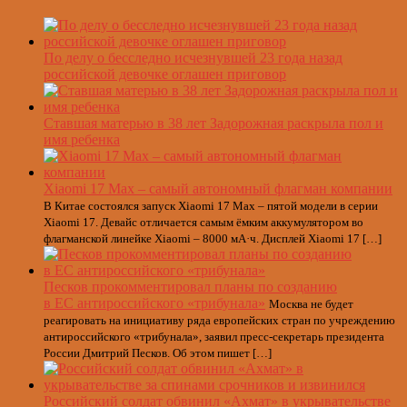
По делу о бесследно исчезнувшей 23 года назад
российской девочке оглашен приговор
Ставшая матерью в 38 лет Задорожная раскрыла пол и
имя ребенка
Xiaomi 17 Max – самый автономный флагман компании
В Китае состоялся запуск Xiaomi 17 Max – пятой модели в серии
Xiaomi 17. Девайс отличается самым ёмким аккумулятором во
флагманской линейке Xiaomi – 8000 мА·ч. Дисплей Xiaomi 17 […]
Песков прокомментировал планы по созданию
в ЕС антироссийского «трибунала»
Москва не будет
реагировать на инициативу ряда европейских стран по учреждению
антироссийского «трибунала», заявил пресс-секретарь президента
России Дмитрий Песков. Об этом пишет […]
Российский солдат обвинил «Ахмат» в укрывательстве