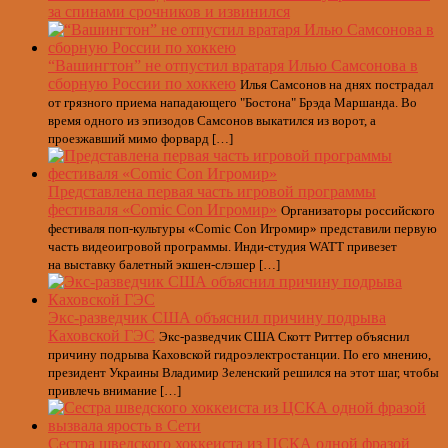
за спинами срочников и извинился
“Вашингтон” не отпустил вратаря Илью Самсонова в
сборную России по хоккею
Илья Самсонов на днях пострадал
от грязного приема нападающего "Бостона" Брэда Маршанда. Во
время одного из эпизодов Самсонов выкатился из ворот, а
проезжавший мимо форвард […]
Представлена первая часть игровой программы
фестиваля «Comic Con Игромир»
Организаторы российского
фестиваля поп-культуры «Comic Con Игромир» представили первую
часть видеоигровой программы. Инди-студия WATT привезет
на выставку балетный экшен-слэшер […]
Экс-разведчик США объяснил причину подрыва
Каховской ГЭС
Экс-разведчик США Скотт Риттер объяснил
причину подрыва Каховской гидроэлектростанции. По его мнению,
президент Украины Владимир Зеленский решился на этот шаг, чтобы
привлечь внимание […]
Сестра шведского хоккеиста из ЦСКА одной фразой