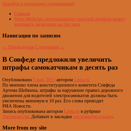
Перейти к основному содержимому
Главная
Sleep Medicine: использование соцсетей вечером может
задержать засыпание на три часа
Навигация по записям
←
Предыдущая
Следующая
→
В Совфеде предложили увеличить
штрафы самокатчикам в десять раз
Опубликовано
5 мая, 2023
автором
Lenta.ru
По мнению члена конституционного комитета Совфеда
Артема Шейкина, штрафы за нарушение правил дорожного
движения для водителей электросамокатов должны быть
увеличены минимум в 10 раз. Его слова приводит
РИА Новости.
Запись опубликована автором
Lenta.ru
в рубрике
Автоновости
. Добавьте в закладки
постоянную ссылку
.
More from my site