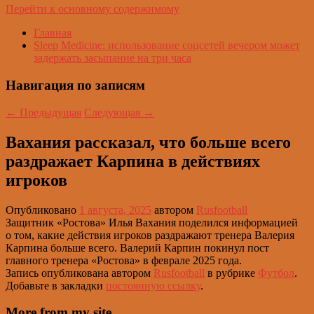
Перейти к основному содержимому
Главная
Sleep Medicine: использование соцсетей вечером может
задержать засыпание на три часа
Навигация по записям
←
Предыдущая
Следующая
→
Вахания рассказал, что больше всего
раздражает Карпина в действиях
игроков
Опубликовано
1 августа, 2025
автором
Rusfootball
Защитник «Ростова» Илья Вахания поделился информацией
о том, какие действия игроков раздражают тренера Валерия
Карпина больше всего. Валерий Карпин покинул пост
главного тренера «Ростова» в феврале 2025 года.
Запись опубликована автором
Rusfootball
в рубрике
Футбол
.
Добавьте в закладки
постоянную ссылку
.
More from my site