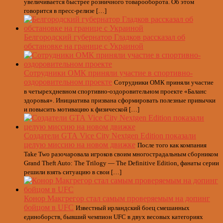
увеличивается быстрее розничного товарооборота. Об этом
говорится в пресс-релизе […]
Белгородский губернатор Гладков рассказал об
обстановке на границе с Украиной
Сотрудники ОМК приняли участие в спортивно-
оздоровительном проекте
Сотрудники ОМК приняли участие
в четырехдневном спортивно-оздоровительном проекте «Баланс
здоровья». Инициатива призвана сформировать полезные привычки
и повысить мотивацию к физической […]
Создатели GTA Vice City Nextgen Edition показали
целую миссию на новом движке
После того как компания
Take Two разочаровала игроков своим многострадальным сборником
Grand Theft Auto: The Trilogy — The Definitive Edition, фанаты серии
решили взять ситуацию в свои […]
Конор Макгрегор стал самым проверяемым на допинг
бойцом в UFC
Известный ирландский боец смешанных
единоборств, бывший чемпион UFC в двух весовых категориях