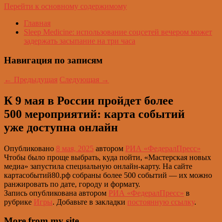
Перейти к основному содержимому
Главная
Sleep Medicine: использование соцсетей вечером может
задержать засыпание на три часа
Навигация по записям
←
Предыдущая
Следующая
→
К 9 мая в России пройдет более
500 мероприятий: карта событий
уже доступна онлайн
Опубликовано
8 мая, 2025
автором
РИА «ФедералПресс»
Чтобы было проще выбрать, куда пойти, «Мастерская новых
медиа» запустила специальную онлайн-карту. На сайте
картасобытий80.рф собраны более 500 событий — их можно
ранжировать по дате, городу и формату.
Запись опубликована автором
РИА «ФедералПресс»
в
рубрике
Игры
. Добавьте в закладки
постоянную ссылку
.
More from my site