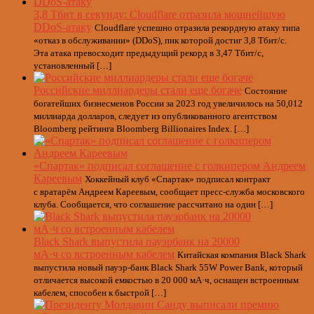
3,8 Тбит в секунду: Cloudflare отразила мощнейшую
DDoS-атаку
Cloudflare успешно отразила рекордную атаку типа
«отказ в обслуживании» (DDoS), пик которой достиг 3,8 Тбит/с.
Эта атака превосходит предыдущий рекорд в 3,47 Тбит/с,
установленный […]
Российские миллиардеры стали еще богаче
Состояние
богатейших бизнесменов России за 2023 год увеличилось на 50,012
миллиарда долларов, следует из опубликованного агентством
Bloomberg рейтинга Bloomberg Billionaires Index. […]
«Спартак» подписал соглашение с голкипером Андреем
Кареевым
Хоккейный клуб «Спартак» подписал контракт
с вратарём Андреем Кареевым, сообщает пресс-служба московского
клуба. Сообщается, что соглашение рассчитано на один […]
Black Shark выпустила пауэрбанк на 20000
мА·ч со встроенным кабелем
Китайская компания Black Shark
выпустила новый пауэр-банк Black Shark 55W Power Bank, который
отличается высокой емкостью в 20 000 мА·ч, оснащен встроенным
кабелем, способен к быстрой […]