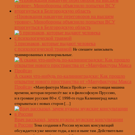
«Провокация накануне переговоров на высшем
уровне». Минобороны объяснило попытки ВСУ
вторгнуться в Белгородскую область
5 признаков, которые выдают человека
с психологической травмой
Не спешите записывать
травмированных в ненормальные.
А скажи что-нибудь по-калининградски: Как прошло
открытие нового пространства от «Мануфактуры Макса
Пройса»
«Мануфактура Макса Пройса» — настоящая машина
времени, которая перенесёт вас и в философскую Пруссию,
и в громкие русские 80-е. С 1998-го года Калининград начал
открываться с новых сторон […]
Врач рассказал, зачем нужны мужские консультации
в России
Тема создания в России мужских консультаций
обсуждается уже многие годы, а воз и ныне там. Действительно