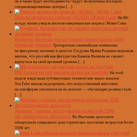
ли в таких будет необходимость? Будут ли мужчины посещать
специализированные центры […]
Умерла актриса из сериала «МЭШ» Эйлин Саки
На 80-
м году жизни умерла японско-американская актриса Эйлин Саки.
Роднина: Валиева уже не сможет вернуться на свой
прежний уровень
Трехкратная олимпийская чемпионка
по фигурному катанию и депутат Госдумы Ирина Роднина выразила
мнение, что российская фигуристка Камила Валиева не сможет
вернуться на свой прежний уровень […]
ИИ блокирует обучающие видео на YouTube
На этой
неделе владельцы публикующих технические видео каналов
YouTube начали подозревать, что искусственный интеллект
на платформе ополчился на их контент — обучающие ролики стали
[…]
Древние ударные инструменты возрастом 3500
лет обнаружили археологи
Во Вьетнаме археологи
обнаружили уникальное доисторическое поселение возрастом более
3500 лет.