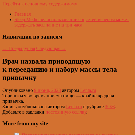
Перейти к основному содержимому
Главная
Sleep Medicine: использование соцсетей вечером может
задержать засыпание на три часа
Навигация по записям
←
Предыдущая
Следующая
→
Врач назвала приводящую
к перееданию и набору массы тела
привычку
Опубликовано
9 июня, 2023
автором
Lenta.ru
Торопиться во время приема пищи — крайне вредная
привычка.
Запись опубликована автором
Lenta.ru
в рубрике
ЗОЖ
.
Добавьте в закладки
постоянную ссылку
.
More from my site